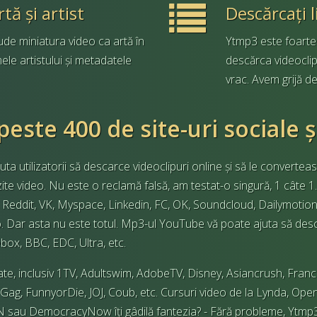
ă și artist
Descărcați 
de miniatura video ca artă în
Ytmp3 este foarte 
le artistului și metadatele
descărca videoclip
vrac. Avem grijă de 
este 400 de site-uri sociale 
ta utilizatorii să descarce videoclipuri online și să le convertea
zite video. Nu este o reclamă falsă, am testat-o ​​singură, 1 câte
eddit, VK, Myspace, Linkedin, FC, OK, Soundcloud, Dailymotion, 
deo. Dar asta nu este totul. Mp3-ul YouTube vă poate ajuta să descăr
ebox, BBC, EDC, Ultra, etc.
e, inclusiv 1TV, Adultswim, AdobeTV, Disney, Asiancrush, France
Gag, FunnyorDie, JOJ, Coub, etc. Cursuri video de la Lynda, Ope
au DemocracyNow îți gâdilă fantezia? - Fără probleme, Ytmp3 v