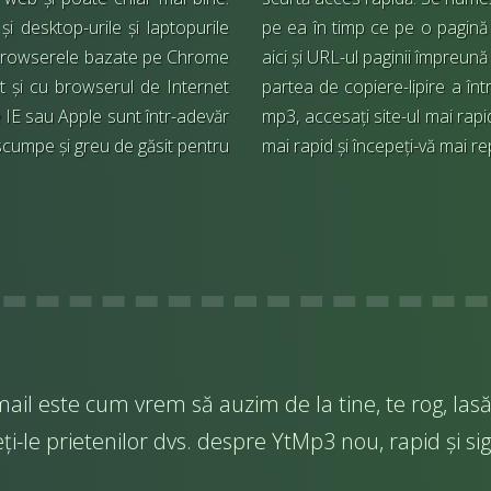
i desktop-urile și laptopurile
pe ea în timp ce pe o pagină 
 browserele bazate pe Chrome
aici și URL-ul paginii împreună 
t și cu browserul de Internet
partea de copiere-lipire a în
 IE sau Apple sunt într-adevăr
mp3, accesați site-ul mai rapid
scumpe și greu de găsit pentru
mai rapid și începeți-vă mai rep
ail este cum vrem să auzim de la tine, te rog, lasă-
i-le prietenilor dvs. despre YtMp3 nou, rapid și sig