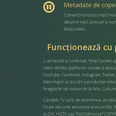
Metadate de copert
Convertorul nostru mp3 inclu
album în mp3, precum și nume
titlului video.
Funcționează cu p
L-am testat și confirmat, Ytmp3 poate aju
video diferite, platforme sociale și depo
YouTube, Facebook, Instagram, Twitter, R
lideri majori ai stocării și producției vi
înregistrări de sesiuni de la Arte, Curtur
Canalele TV sunt, de asemenea, acceptat
Toate site-urile amuzante precum Rai, 9
la DIY, HGTV sau ThisOldHouse? CSPAN s