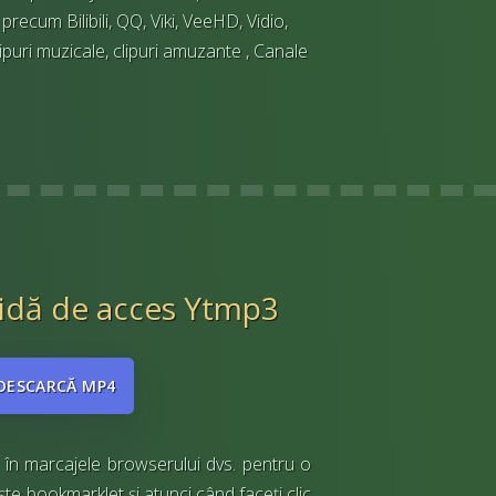
precum Bilibili, QQ, Viki, VeeHD, Vidio,
lipuri muzicale, clipuri amuzante , Canale
dă de acces Ytmp3
DESCARCĂ MP4
n în marcajele browserului dvs. pentru o
te bookmarklet și atunci când faceți clic