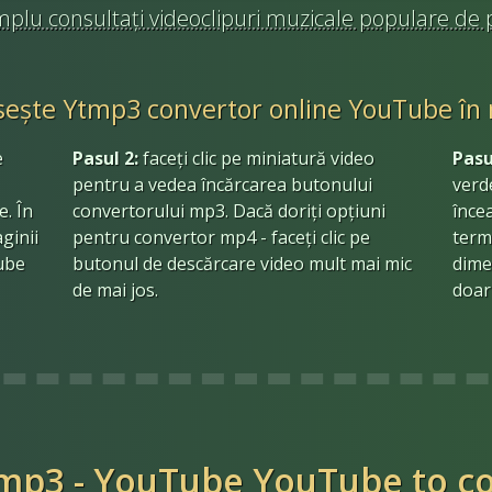
mplu consultați videoclipuri muzicale populare de
sește Ytmp3 convertor online YouTube în
e
Pasul 2:
faceți clic pe miniatură video
Pasu
pentru a vedea încărcarea butonului
verd
e. În
convertorului mp3. Dacă doriți opțiuni
înce
ginii
pentru convertor mp4 - faceți clic pe
term
ube
butonul de descărcare video mult mai mic
dime
de mai jos.
doar
mp3 - YouTube YouTube to co