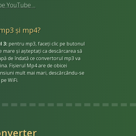
 pe YouTube ..
 mp3 și mp4?
l 3:
pentru mp3, faceți clic pe butonul
e mare și așteptați ca descărcarea să
apă de îndată ce convertorul mp3 va
ina. Fișierul Mp4 are de obicei
nsiuni mult mai mari, descărcându-se
 pe WiFi.
nverter