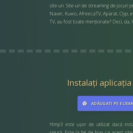
site-uri. Site-uri de streaming de jocuri 
Naver, Kuwo, AfreecaTV, Aparat, Clyp, etc
TV, au fost toate menționate? Deci, da, Y
Instalați aplicaț
ADĂUGAȚI PE ECRAN
Ytmp3 este ușor de utilizat dacă insta
sigură. Este la fel de bun ca acest sit