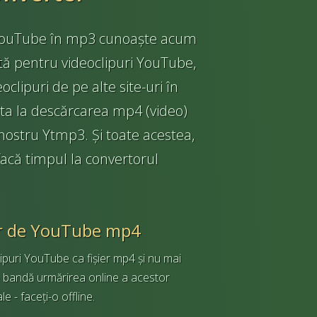
r YouTube în mp3 cunoaște acum
tă pentru videoclipuri YouTube,
oclipuri de pe alte site-uri în
uta la descărcarea mp4 (video)
 nostru Ytmp3. Și toate acestea,
 facă timpul la convertorul
r de YouTube mp4
ipuri YouTube ca fișier mp4 și nu mai
e bandă urmărirea online a acestor
e - faceți-o offline.