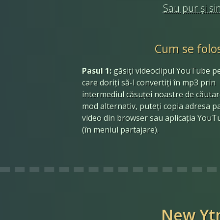
Sau pur și si
Cum se folo
Pasul 1:
găsiți videoclipul YouTube p
care doriți să-l convertiți în mp3 prin
intermediul căsuței noastre de căutar
mod alternativ, puteți copia adresa pa
video din browser sau aplicația YouT
(în meniul partajare).
New Yt