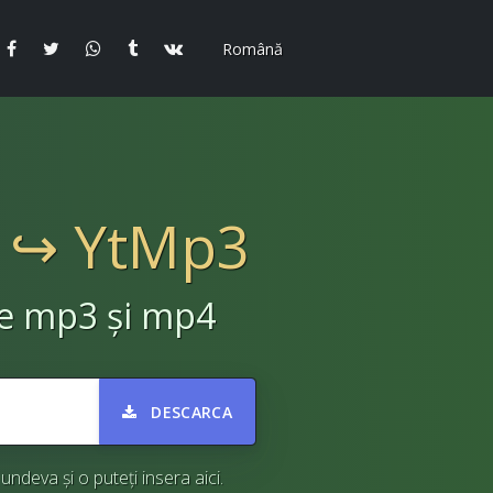
Română
3 ↪ YtMp3
te mp3 și mp4
DESCARCA
deva și o puteți insera aici.