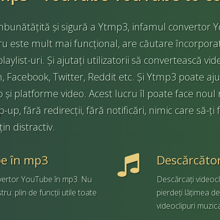
îmbunătățită și sigură a Ytmp3, infamul converto
ru este mult mai funcțional, are căutare încorpora
list-uri. Și ajutați utilizatorii să convertească vide
 Facebook, Twitter, Reddit etc. Și Ytmp3 poate aj
b și platforme video. Acest lucru îl poate face noul
, fără redirecții, fără notificări, nimic care să-ți
n distractiv.
be în mp3
Descărcăto
vertor YouTube în mp3. Nu
Descărcați videocl
tru: plin de funcții utile toate
pierdeți lățimea d
videoclipuri muzical