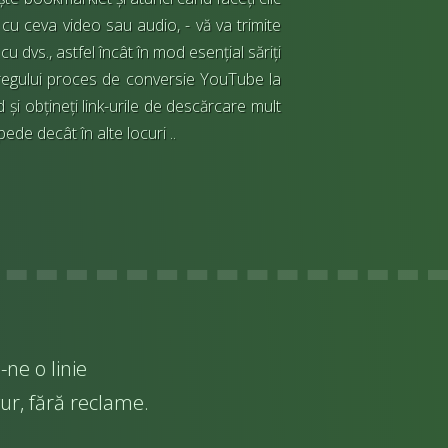
cu ceva video sau audio, - vă va trimite
cu dvs., astfel încât în mod esențial săriți
tregului proces de conversie YouTube la
 și obțineți link-urile de descărcare mult
ede decât în alte locuri ..
ne o linie
ur, fără reclame.