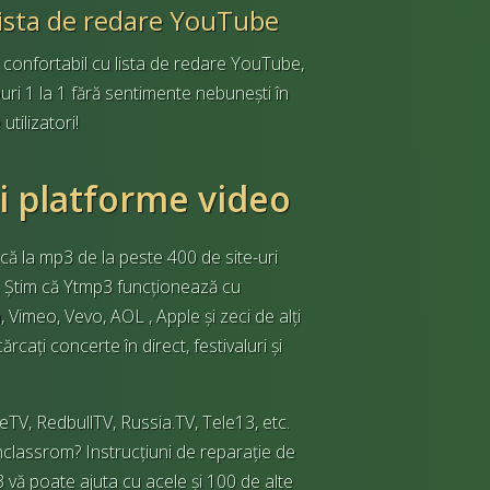
lista de redare YouTube
confortabil cu lista de redare YouTube,
uri 1 la 1 fără sentimente nebunești în
utilizatori!
și platforme video
scă la mp3 de la peste 400 de site-uri
 1. Știm că Ytmp3 funcționează cu
Vimeo, Vevo, AOL , Apple și zeci de alți
cați concerte în direct, festivaluri și
TV, RedbullTV, Russia.TV, Tele13, etc.
nclassrom? Instrucțiuni de reparație de
ă poate ajuta cu acele și 100 de alte