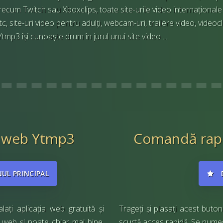
precum Twitch sau Xboxclips, toate site-urile video internaționale 
, site-uri video pentru adulți, webcam-uri, trailere video, videoc
tmp3 își cunoaște drum în jurul unui site video ...
ia web Ytmp3
Comandă rapi
UL PRINCIPAL
lați aplicația web gratuită și
Trageți și plasați acest buto
e web și poate chiar mai bine.
scurtă acces rapidă. Se numeș