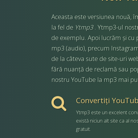
Aceasta este versiunea nouă, 
la fel de
Ytmp3
. Ytmp3-ul nost
de exemplu. Apoi lucrăm și cu play
mp3 (audio), precum Instagram,
de la câteva sute de site-uri we
fără nuanță de reclamă sau pop-up
nostru YouTube la mp3 mai puți
Convertiți YouTu
Ytmp3 este un excelent con
există niciun alt site ca al nos
gratuit.