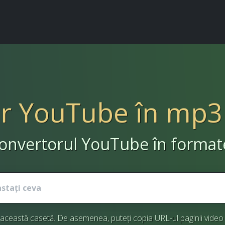
r YouTube în mp
onvertorul YouTube în forma
ceastă casetă. De asemenea, puteți copia URL-ul paginii video un